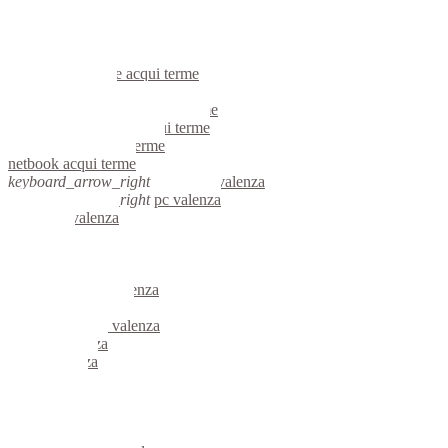
voip acqui terme
hardware acqui terme
informatica acqui terme
videosorveglianza acqui terme
videosorveglianze acqui terme
linux acqui terme
riparazione computer acqui terme
assistenza computer acqui terme
reti aziendali acqui terme
netbook acqui terme
keyboard_arrow_right
computer valenza
keyboard_arrow_right
pc valenza
computer valenza
pc valenza
notebook valenza
mini computer valenza
micro computer valenza
server linux valenza
server windows valenza
portatili valenza
server valenza
voip valenza
hardware valenza
informatica valenza
videosorveglianza valenza