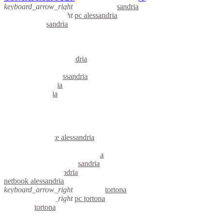
keyboard_arrow_right
computer alessandria
keyboard_arrow_right
pc alessandria
computer alessandria
pc alessandria
notebook alessandria
mini computer alessandria
micro computer alessandria
server linux alessandria
server windows alessandria
portatili alessandria
server alessandria
voip alessandria
hardware alessandria
informatica alessandria
videosorveglianza alessandria
videosorveglianze alessandria
linux alessandria
riparazione computer alessandria
assistenza computer alessandria
reti aziendali alessandria
netbook alessandria
keyboard_arrow_right
computer tortona
keyboard_arrow_right
pc tortona
computer tortona
pc tortona