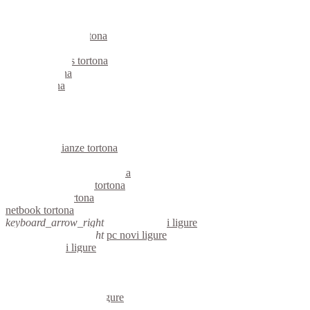
notebook tortona
mini computer tortona
micro computer tortona
server linux tortona
server windows tortona
portatili tortona
server tortona
voip tortona
hardware tortona
informatica tortona
videosorveglianza tortona
videosorveglianze tortona
linux tortona
riparazione computer tortona
assistenza computer tortona
reti aziendali tortona
netbook tortona
keyboard_arrow_right
computer novi ligure
keyboard_arrow_right
pc novi ligure
computer novi ligure
pc novi ligure
notebook novi ligure
mini computer novi ligure
micro computer novi ligure
server linux novi ligure