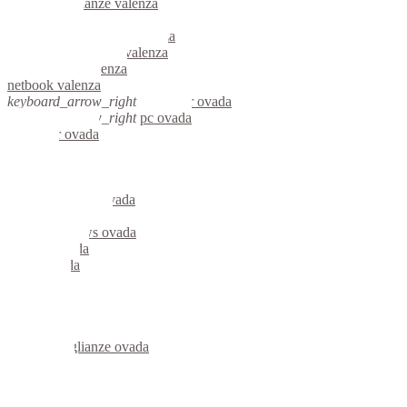
videosorveglianze valenza
linux valenza
riparazione computer valenza
assistenza computer valenza
reti aziendali valenza
netbook valenza
keyboard_arrow_right
computer ovada
keyboard_arrow_right
pc ovada
computer ovada
pc ovada
notebook ovada
mini computer ovada
micro computer ovada
server linux ovada
server windows ovada
portatili ovada
server ovada
voip ovada
hardware ovada
informatica ovada
videosorveglianza ovada
videosorveglianze ovada
linux ovada
netbook ovada
reti aziendali ovada