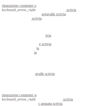
assistenza computer ovada
riparazione computer ovada
keyboard_arrow_right
computer serravalle scrivia
keyboard_arrow_right
pc serravalle scrivia
computer serravalle scrivia
pc serravalle scrivia
notebook serravalle scrivia
mini computer serravalle scrivia
micro computer serravalle scrivia
server linux serravalle scrivia
server windows serravalle scrivia
portatili serravalle scrivia
server serravalle scrivia
voip serravalle scrivia
hardware serravalle scrivia
informatica serravalle scrivia
videosorveglianza serravalle scrivia
videosorveglianze serravalle scrivia
linux serravalle scrivia
netbook serravalle scrivia
reti aziendali serravalle scrivia
assistenza computer serravalle scrivia
riparazione computer serravalle scrivia
keyboard_arrow_right
computer arquata scrivia
keyboard_arrow_right
pc arquata scrivia