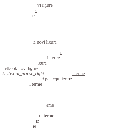
server windows novi ligure
portatili novi ligure
server novi ligure
voip novi ligure
hardware novi ligure
informatica novi ligure
videosorveglianza novi ligure
videosorveglianze novi ligure
linux novi ligure
riparazione computer novi ligure
assistenza computer novi ligure
reti aziendali novi ligure
netbook novi ligure
keyboard_arrow_right
computer acqui terme
keyboard_arrow_right
pc acqui terme
computer acqui terme
pc acqui terme
notebook acqui terme
mini computer acqui terme
micro computer acqui terme
server linux acqui terme
server windows acqui terme
portatili acqui terme
server acqui terme