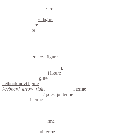
mini computer novi ligure
micro computer novi ligure
server linux novi ligure
server windows novi ligure
portatili novi ligure
server novi ligure
voip novi ligure
hardware novi ligure
informatica novi ligure
videosorveglianza novi ligure
videosorveglianze novi ligure
linux novi ligure
riparazione computer novi ligure
assistenza computer novi ligure
reti aziendali novi ligure
netbook novi ligure
keyboard_arrow_right
computer acqui terme
keyboard_arrow_right
pc acqui terme
computer acqui terme
pc acqui terme
notebook acqui terme
mini computer acqui terme
micro computer acqui terme
server linux acqui terme
server windows acqui terme