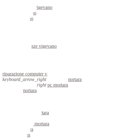
server linux vigevano
server windows vigevano
portatili vigevano
server vigevano
voip vigevano
hardware vigevano
informatica vigevano
videosorveglianza vigevano
videosorveglianze vigevano
linux vigevano
netbook vigevano
reti aziendali vigevano
assistenza computer vigevano
riparazione computer vigevano
keyboard_arrow_right
computer mortara
keyboard_arrow_right
pc mortara
computer mortara
pc mortara
notebook mortara
mini computer mortara
micro computer mortara
server linux mortara
server windows mortara
portatili mortara
server mortara