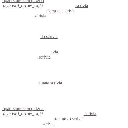
riparazione computer serravalle scrivia
keyboard_arrow_right
computer arquata scrivia
keyboard_arrow_right
pc arquata scrivia
computer arquata scrivia
pc arquata scrivia
notebook arquata scrivia
mini computer arquata scrivia
micro computer arquata scrivia
server arquata scrivia
portatili arquata scrivia
server windows arquata scrivia
server linux arquata scrivia
voip arquata scrivia
hardware arquata scrivia
informatica arquata scrivia
videosorveglianza arquata scrivia
videosorveglianze arquata scrivia
linux arquata scrivia
netbook arquata scrivia
reti aziendali arquata scrivia
assisitenza computer arquata scrivia
riparazione computer arquata scrivia
keyboard_arrow_right
computer castelnuovo scrivia
keyboard_arrow_right
pc castelnuovo scrivia
computer castelnuovo scrivia