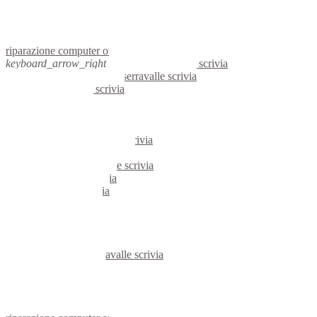
netbook ovada
reti aziendali ovada
assistenza computer ovada
riparazione computer ovada
keyboard_arrow_right
computer serravalle scrivia
keyboard_arrow_right
pc serravalle scrivia
computer serravalle scrivia
pc serravalle scrivia
notebook serravalle scrivia
mini computer serravalle scrivia
micro computer serravalle scrivia
server linux serravalle scrivia
server windows serravalle scrivia
portatili serravalle scrivia
server serravalle scrivia
voip serravalle scrivia
hardware serravalle scrivia
informatica serravalle scrivia
videosorveglianza serravalle scrivia
videosorveglianze serravalle scrivia
linux serravalle scrivia
netbook serravalle scrivia
reti aziendali serravalle scrivia
assistenza computer serravalle scrivia