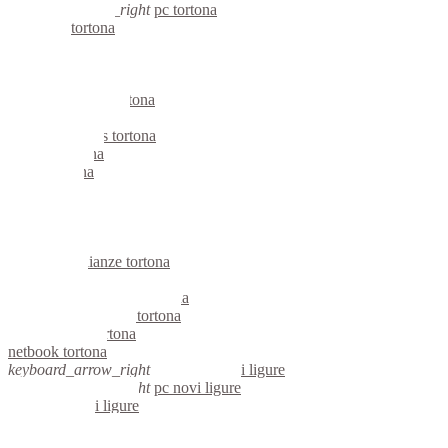
keyboard_arrow_right
pc tortona
computer tortona
pc tortona
notebook tortona
mini computer tortona
micro computer tortona
server linux tortona
server windows tortona
portatili tortona
server tortona
voip tortona
hardware tortona
informatica tortona
videosorveglianza tortona
videosorveglianze tortona
linux tortona
riparazione computer tortona
assistenza computer tortona
reti aziendali tortona
netbook tortona
keyboard_arrow_right
computer novi ligure
keyboard_arrow_right
pc novi ligure
computer novi ligure
pc novi ligure
notebook novi ligure