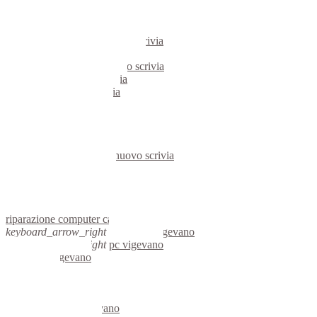
pc castelnuovo scrivia
notebook castelnuovo scrivia
mini computer castelnuovo scrivia
micro computer castelnuovo scrivia
server linux castelnuovo scrivia
server windows castelnuovo scrivia
portatili castelnuovo scrivia
server castelnuovo scrivia
voip castelnuovo scrivia
hardware castelnuovo scrivia
informatica castelnuovo scrivia
videosorveglianza castelnuovo scrivia
videosorveglianze castelnuovo scrivia
linux castelnuovo scrivia
netbook castelnuovo scrivia
reti aziendali castelnuovo scrivia
assisitenza computer castelnuovo scrivia
riparazione computer castelnuovo scrivia
keyboard_arrow_right
computer vigevano
keyboard_arrow_right
pc vigevano
computer vigevano
pc vigevano
notebook vigevano
mini computer vigevano
micro computer vigevano