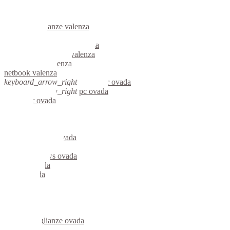
informatica valenza
videosorveglianza valenza
videosorveglianze valenza
linux valenza
riparazione computer valenza
assistenza computer valenza
reti aziendali valenza
netbook valenza
keyboard_arrow_right
computer ovada
keyboard_arrow_right
pc ovada
computer ovada
pc ovada
notebook ovada
mini computer ovada
micro computer ovada
server linux ovada
server windows ovada
portatili ovada
server ovada
voip ovada
hardware ovada
informatica ovada
videosorveglianza ovada
videosorveglianze ovada
linux ovada