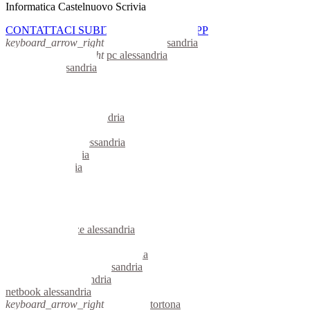
Informatica Castelnuovo Scrivia
CONTATTACI SUBITO CON WHATSAPP
keyboard_arrow_right
computer alessandria
keyboard_arrow_right
pc alessandria
computer alessandria
pc alessandria
notebook alessandria
mini computer alessandria
micro computer alessandria
server linux alessandria
server windows alessandria
portatili alessandria
server alessandria
voip alessandria
hardware alessandria
informatica alessandria
videosorveglianza alessandria
videosorveglianze alessandria
linux alessandria
riparazione computer alessandria
assistenza computer alessandria
reti aziendali alessandria
netbook alessandria
keyboard_arrow_right
computer tortona