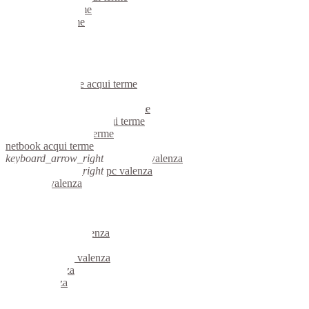
portatili acqui terme
server acqui terme
voip acqui terme
hardware acqui terme
informatica acqui terme
videosorveglianza acqui terme
videosorveglianze acqui terme
linux acqui terme
riparazione computer acqui terme
assistenza computer acqui terme
reti aziendali acqui terme
netbook acqui terme
keyboard_arrow_right
computer valenza
keyboard_arrow_right
pc valenza
computer valenza
pc valenza
notebook valenza
mini computer valenza
micro computer valenza
server linux valenza
server windows valenza
portatili valenza
server valenza
voip valenza
hardware valenza