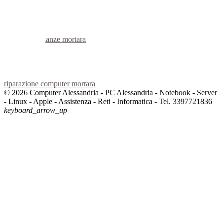
voip mortara
hardware mortara
informatica mortara
videosorveglianza mortara
videosorveglianze mortara
linux mortara
netbook mortara
reti aziendali mortara
assistenza computer mortara
riparazione computer mortara
© 2026 Computer Alessandria - PC Alessandria - Notebook - Server
- Linux - Apple - Assistenza - Reti - Informatica - Tel. 3397721836
keyboard_arrow_up