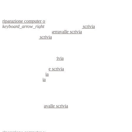
netbook ovada
reti aziendali ovada
assistenza computer ovada
riparazione computer ovada
keyboard_arrow_right
computer serravalle scrivia
keyboard_arrow_right
pc serravalle scrivia
computer serravalle scrivia
pc serravalle scrivia
notebook serravalle scrivia
mini computer serravalle scrivia
micro computer serravalle scrivia
server linux serravalle scrivia
server windows serravalle scrivia
portatili serravalle scrivia
server serravalle scrivia
voip serravalle scrivia
hardware serravalle scrivia
informatica serravalle scrivia
videosorveglianza serravalle scrivia
videosorveglianze serravalle scrivia
linux serravalle scrivia
netbook serravalle scrivia
reti aziendali serravalle scrivia
assistenza computer serravalle scrivia