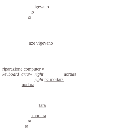
server linux vigevano
server windows vigevano
portatili vigevano
server vigevano
voip vigevano
hardware vigevano
informatica vigevano
videosorveglianza vigevano
videosorveglianze vigevano
linux vigevano
netbook vigevano
reti aziendali vigevano
assistenza computer vigevano
riparazione computer vigevano
keyboard_arrow_right
computer mortara
keyboard_arrow_right
pc mortara
computer mortara
pc mortara
notebook mortara
mini computer mortara
micro computer mortara
server linux mortara
server windows mortara
portatili mortara
server mortara