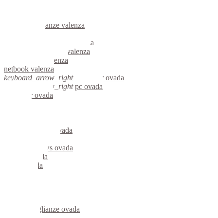
informatica valenza
videosorveglianza valenza
videosorveglianze valenza
linux valenza
riparazione computer valenza
assistenza computer valenza
reti aziendali valenza
netbook valenza
keyboard_arrow_right
computer ovada
keyboard_arrow_right
pc ovada
computer ovada
pc ovada
notebook ovada
mini computer ovada
micro computer ovada
server linux ovada
server windows ovada
portatili ovada
server ovada
voip ovada
hardware ovada
informatica ovada
videosorveglianza ovada
videosorveglianze ovada
linux ovada