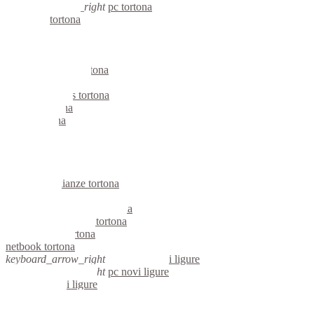
keyboard_arrow_right
pc tortona
computer tortona
pc tortona
notebook tortona
mini computer tortona
micro computer tortona
server linux tortona
server windows tortona
portatili tortona
server tortona
voip tortona
hardware tortona
informatica tortona
videosorveglianza tortona
videosorveglianze tortona
linux tortona
riparazione computer tortona
assistenza computer tortona
reti aziendali tortona
netbook tortona
keyboard_arrow_right
computer novi ligure
keyboard_arrow_right
pc novi ligure
computer novi ligure
pc novi ligure
notebook novi ligure