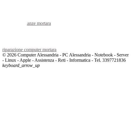
voip mortara
hardware mortara
informatica mortara
videosorveglianza mortara
videosorveglianze mortara
linux mortara
netbook mortara
reti aziendali mortara
assistenza computer mortara
riparazione computer mortara
© 2026 Computer Alessandria - PC Alessandria - Notebook - Server
- Linux - Apple - Assistenza - Reti - Informatica - Tel. 3397721836
keyboard_arrow_up