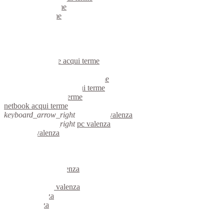
portatili acqui terme
server acqui terme
voip acqui terme
hardware acqui terme
informatica acqui terme
videosorveglianza acqui terme
videosorveglianze acqui terme
linux acqui terme
riparazione computer acqui terme
assistenza computer acqui terme
reti aziendali acqui terme
netbook acqui terme
keyboard_arrow_right
computer valenza
keyboard_arrow_right
pc valenza
computer valenza
pc valenza
notebook valenza
mini computer valenza
micro computer valenza
server linux valenza
server windows valenza
portatili valenza
server valenza
voip valenza
hardware valenza