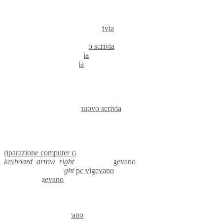
pc castelnuovo scrivia
notebook castelnuovo scrivia
mini computer castelnuovo scrivia
micro computer castelnuovo scrivia
server linux castelnuovo scrivia
server windows castelnuovo scrivia
portatili castelnuovo scrivia
server castelnuovo scrivia
voip castelnuovo scrivia
hardware castelnuovo scrivia
informatica castelnuovo scrivia
videosorveglianza castelnuovo scrivia
videosorveglianze castelnuovo scrivia
linux castelnuovo scrivia
netbook castelnuovo scrivia
reti aziendali castelnuovo scrivia
assisitenza computer castelnuovo scrivia
riparazione computer castelnuovo scrivia
keyboard_arrow_right
computer vigevano
keyboard_arrow_right
pc vigevano
computer vigevano
pc vigevano
notebook vigevano
mini computer vigevano
micro computer vigevano