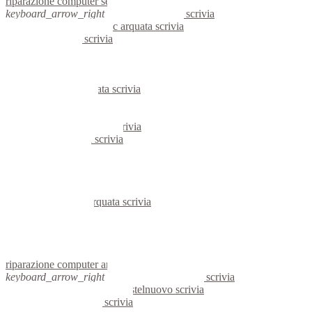
riparazione computer serravalle scrivia
keyboard_arrow_right
computer arquata scrivia
keyboard_arrow_right
pc arquata scrivia
computer arquata scrivia
pc arquata scrivia
notebook arquata scrivia
mini computer arquata scrivia
micro computer arquata scrivia
server arquata scrivia
portatili arquata scrivia
server windows arquata scrivia
server linux arquata scrivia
voip arquata scrivia
hardware arquata scrivia
informatica arquata scrivia
videosorveglianza arquata scrivia
videosorveglianze arquata scrivia
linux arquata scrivia
netbook arquata scrivia
reti aziendali arquata scrivia
assisitenza computer arquata scrivia
riparazione computer arquata scrivia
keyboard_arrow_right
computer castelnuovo scrivia
keyboard_arrow_right
pc castelnuovo scrivia
computer castelnuovo scrivia