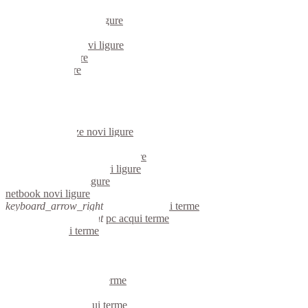
mini computer novi ligure
micro computer novi ligure
server linux novi ligure
server windows novi ligure
portatili novi ligure
server novi ligure
voip novi ligure
hardware novi ligure
informatica novi ligure
videosorveglianza novi ligure
videosorveglianze novi ligure
linux novi ligure
riparazione computer novi ligure
assistenza computer novi ligure
reti aziendali novi ligure
netbook novi ligure
keyboard_arrow_right
computer acqui terme
keyboard_arrow_right
pc acqui terme
computer acqui terme
pc acqui terme
notebook acqui terme
mini computer acqui terme
micro computer acqui terme
server linux acqui terme
server windows acqui terme