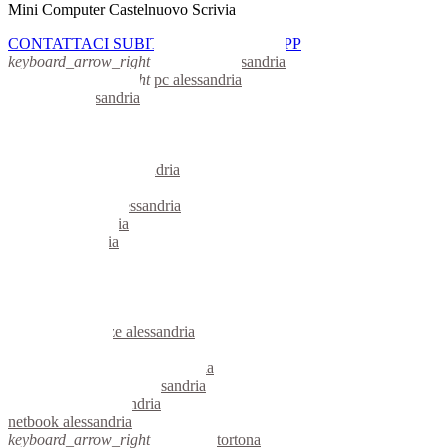
Mini Computer Castelnuovo Scrivia
CONTATTACI SUBITO CON WHATSAPP
keyboard_arrow_right
computer alessandria
keyboard_arrow_right
pc alessandria
computer alessandria
pc alessandria
notebook alessandria
mini computer alessandria
micro computer alessandria
server linux alessandria
server windows alessandria
portatili alessandria
server alessandria
voip alessandria
hardware alessandria
informatica alessandria
videosorveglianza alessandria
videosorveglianze alessandria
linux alessandria
riparazione computer alessandria
assistenza computer alessandria
reti aziendali alessandria
netbook alessandria
keyboard_arrow_right
computer tortona