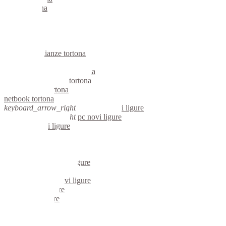
server tortona
voip tortona
hardware tortona
informatica tortona
videosorveglianza tortona
videosorveglianze tortona
linux tortona
riparazione computer tortona
assistenza computer tortona
reti aziendali tortona
netbook tortona
keyboard_arrow_right
computer novi ligure
keyboard_arrow_right
pc novi ligure
computer novi ligure
pc novi ligure
notebook novi ligure
mini computer novi ligure
micro computer novi ligure
server linux novi ligure
server windows novi ligure
portatili novi ligure
server novi ligure
voip novi ligure
hardware novi ligure
informatica novi ligure