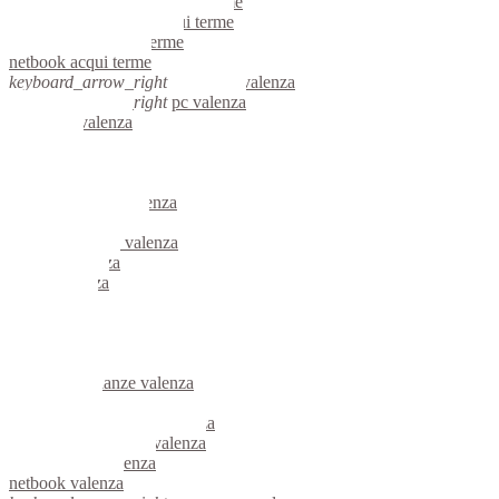
riparazione computer acqui terme
assistenza computer acqui terme
reti aziendali acqui terme
netbook acqui terme
keyboard_arrow_right
computer valenza
keyboard_arrow_right
pc valenza
computer valenza
pc valenza
notebook valenza
mini computer valenza
micro computer valenza
server linux valenza
server windows valenza
portatili valenza
server valenza
voip valenza
hardware valenza
informatica valenza
videosorveglianza valenza
videosorveglianze valenza
linux valenza
riparazione computer valenza
assistenza computer valenza
reti aziendali valenza
netbook valenza