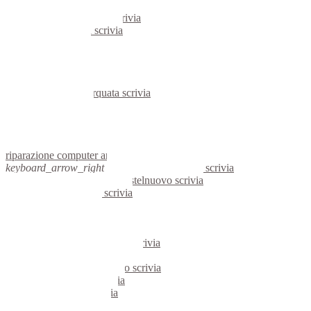
portatili arquata scrivia
server windows arquata scrivia
server linux arquata scrivia
voip arquata scrivia
hardware arquata scrivia
informatica arquata scrivia
videosorveglianza arquata scrivia
videosorveglianze arquata scrivia
linux arquata scrivia
netbook arquata scrivia
reti aziendali arquata scrivia
assisitenza computer arquata scrivia
riparazione computer arquata scrivia
keyboard_arrow_right
computer castelnuovo scrivia
keyboard_arrow_right
pc castelnuovo scrivia
computer castelnuovo scrivia
pc castelnuovo scrivia
notebook castelnuovo scrivia
mini computer castelnuovo scrivia
micro computer castelnuovo scrivia
server linux castelnuovo scrivia
server windows castelnuovo scrivia
portatili castelnuovo scrivia
server castelnuovo scrivia
voip castelnuovo scrivia