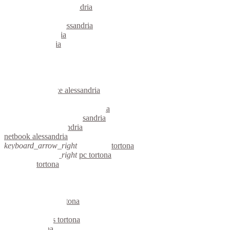
micro computer alessandria
server linux alessandria
server windows alessandria
portatili alessandria
server alessandria
voip alessandria
hardware alessandria
informatica alessandria
videosorveglianza alessandria
videosorveglianze alessandria
linux alessandria
riparazione computer alessandria
assistenza computer alessandria
reti aziendali alessandria
netbook alessandria
keyboard_arrow_right
computer tortona
keyboard_arrow_right
pc tortona
computer tortona
pc tortona
notebook tortona
mini computer tortona
micro computer tortona
server linux tortona
server windows tortona
portatili tortona