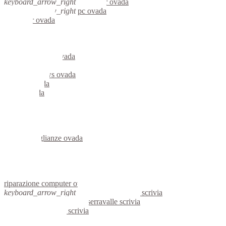
keyboard_arrow_right
computer ovada
keyboard_arrow_right
pc ovada
computer ovada
pc ovada
notebook ovada
mini computer ovada
micro computer ovada
server linux ovada
server windows ovada
portatili ovada
server ovada
voip ovada
hardware ovada
informatica ovada
videosorveglianza ovada
videosorveglianze ovada
linux ovada
netbook ovada
reti aziendali ovada
assistenza computer ovada
riparazione computer ovada
keyboard_arrow_right
computer serravalle scrivia
keyboard_arrow_right
pc serravalle scrivia
computer serravalle scrivia
pc serravalle scrivia