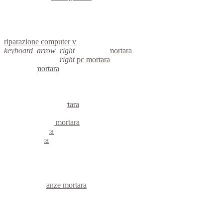
linux vigevano
netbook vigevano
reti aziendali vigevano
assistenza computer vigevano
riparazione computer vigevano
keyboard_arrow_right
computer mortara
keyboard_arrow_right
pc mortara
computer mortara
pc mortara
notebook mortara
mini computer mortara
micro computer mortara
server linux mortara
server windows mortara
portatili mortara
server mortara
voip mortara
hardware mortara
informatica mortara
videosorveglianza mortara
videosorveglianze mortara
linux mortara
netbook mortara
reti aziendali mortara
assistenza computer mortara