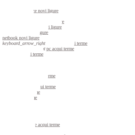
videosorveglianza novi ligure
videosorveglianze novi ligure
linux novi ligure
riparazione computer novi ligure
assistenza computer novi ligure
reti aziendali novi ligure
netbook novi ligure
keyboard_arrow_right
computer acqui terme
keyboard_arrow_right
pc acqui terme
computer acqui terme
pc acqui terme
notebook acqui terme
mini computer acqui terme
micro computer acqui terme
server linux acqui terme
server windows acqui terme
portatili acqui terme
server acqui terme
voip acqui terme
hardware acqui terme
informatica acqui terme
videosorveglianza acqui terme
videosorveglianze acqui terme
linux acqui terme