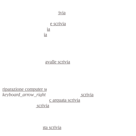
notebook serravalle scrivia
mini computer serravalle scrivia
micro computer serravalle scrivia
server linux serravalle scrivia
server windows serravalle scrivia
portatili serravalle scrivia
server serravalle scrivia
voip serravalle scrivia
hardware serravalle scrivia
informatica serravalle scrivia
videosorveglianza serravalle scrivia
videosorveglianze serravalle scrivia
linux serravalle scrivia
netbook serravalle scrivia
reti aziendali serravalle scrivia
assistenza computer serravalle scrivia
riparazione computer serravalle scrivia
keyboard_arrow_right
computer arquata scrivia
keyboard_arrow_right
pc arquata scrivia
computer arquata scrivia
pc arquata scrivia
notebook arquata scrivia
mini computer arquata scrivia
micro computer arquata scrivia
server arquata scrivia