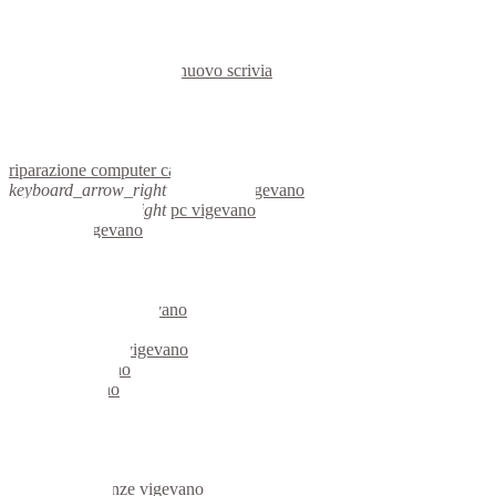
hardware castelnuovo scrivia
informatica castelnuovo scrivia
videosorveglianza castelnuovo scrivia
videosorveglianze castelnuovo scrivia
linux castelnuovo scrivia
netbook castelnuovo scrivia
reti aziendali castelnuovo scrivia
assisitenza computer castelnuovo scrivia
riparazione computer castelnuovo scrivia
keyboard_arrow_right
computer vigevano
keyboard_arrow_right
pc vigevano
computer vigevano
pc vigevano
notebook vigevano
mini computer vigevano
micro computer vigevano
server linux vigevano
server windows vigevano
portatili vigevano
server vigevano
voip vigevano
hardware vigevano
informatica vigevano
videosorveglianza vigevano
videosorveglianze vigevano