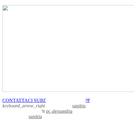
CONTATTACI SUBITO CON WHATSAPP
keyboard_arrow_right
computer alessandria
keyboard_arrow_right
pc alessandria
computer alessandria
pc alessandria
notebook alessandria
mini computer alessandria