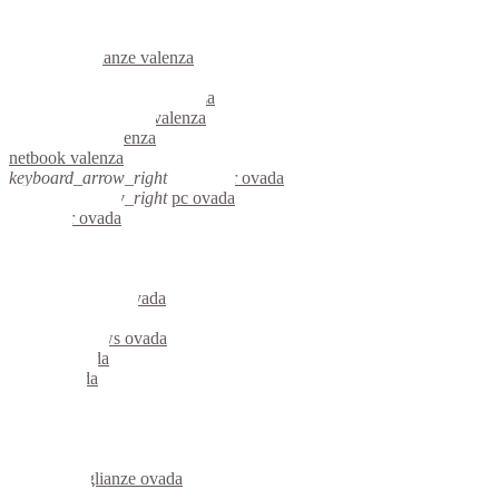
informatica valenza
videosorveglianza valenza
videosorveglianze valenza
linux valenza
riparazione computer valenza
assistenza computer valenza
reti aziendali valenza
netbook valenza
keyboard_arrow_right
computer ovada
keyboard_arrow_right
pc ovada
computer ovada
pc ovada
notebook ovada
mini computer ovada
micro computer ovada
server linux ovada
server windows ovada
portatili ovada
server ovada
voip ovada
hardware ovada
informatica ovada
videosorveglianza ovada
videosorveglianze ovada
linux ovada