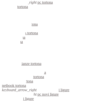
keyboard_arrow_right
pc tortona
computer tortona
pc tortona
notebook tortona
mini computer tortona
micro computer tortona
server linux tortona
server windows tortona
portatili tortona
server tortona
voip tortona
hardware tortona
informatica tortona
videosorveglianza tortona
videosorveglianze tortona
linux tortona
riparazione computer tortona
assistenza computer tortona
reti aziendali tortona
netbook tortona
keyboard_arrow_right
computer novi ligure
keyboard_arrow_right
pc novi ligure
computer novi ligure
pc novi ligure
notebook novi ligure