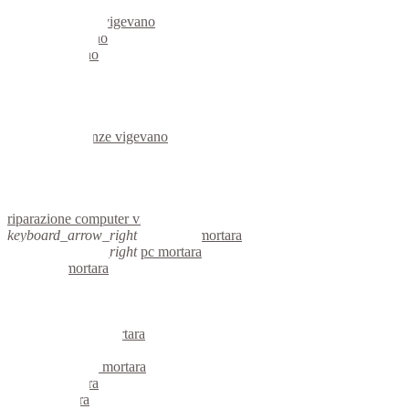
server linux vigevano
server windows vigevano
portatili vigevano
server vigevano
voip vigevano
hardware vigevano
informatica vigevano
videosorveglianza vigevano
videosorveglianze vigevano
linux vigevano
netbook vigevano
reti aziendali vigevano
assistenza computer vigevano
riparazione computer vigevano
keyboard_arrow_right
computer mortara
keyboard_arrow_right
pc mortara
computer mortara
pc mortara
notebook mortara
mini computer mortara
micro computer mortara
server linux mortara
server windows mortara
portatili mortara
server mortara