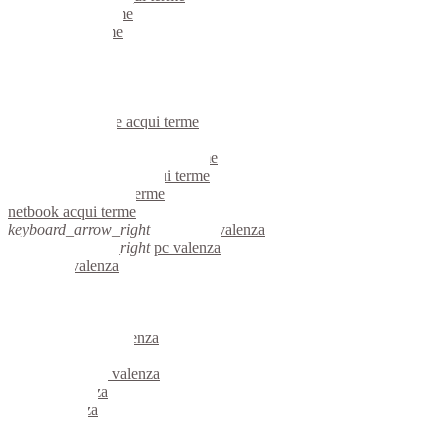
portatili acqui terme
server acqui terme
voip acqui terme
hardware acqui terme
informatica acqui terme
videosorveglianza acqui terme
videosorveglianze acqui terme
linux acqui terme
riparazione computer acqui terme
assistenza computer acqui terme
reti aziendali acqui terme
netbook acqui terme
keyboard_arrow_right
computer valenza
keyboard_arrow_right
pc valenza
computer valenza
pc valenza
notebook valenza
mini computer valenza
micro computer valenza
server linux valenza
server windows valenza
portatili valenza
server valenza
voip valenza
hardware valenza