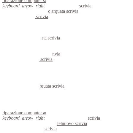
riparazione computer serravalle scrivia
keyboard_arrow_right
computer arquata scrivia
keyboard_arrow_right
pc arquata scrivia
computer arquata scrivia
pc arquata scrivia
notebook arquata scrivia
mini computer arquata scrivia
micro computer arquata scrivia
server arquata scrivia
portatili arquata scrivia
server windows arquata scrivia
server linux arquata scrivia
voip arquata scrivia
hardware arquata scrivia
informatica arquata scrivia
videosorveglianza arquata scrivia
videosorveglianze arquata scrivia
linux arquata scrivia
netbook arquata scrivia
reti aziendali arquata scrivia
assisitenza computer arquata scrivia
riparazione computer arquata scrivia
keyboard_arrow_right
computer castelnuovo scrivia
keyboard_arrow_right
pc castelnuovo scrivia
computer castelnuovo scrivia