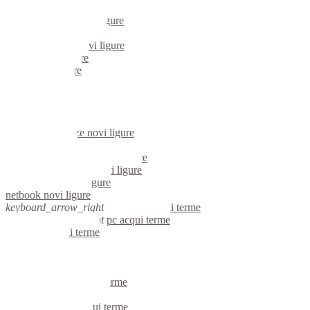
mini computer novi ligure
micro computer novi ligure
server linux novi ligure
server windows novi ligure
portatili novi ligure
server novi ligure
voip novi ligure
hardware novi ligure
informatica novi ligure
videosorveglianza novi ligure
videosorveglianze novi ligure
linux novi ligure
riparazione computer novi ligure
assistenza computer novi ligure
reti aziendali novi ligure
netbook novi ligure
keyboard_arrow_right
computer acqui terme
keyboard_arrow_right
pc acqui terme
computer acqui terme
pc acqui terme
notebook acqui terme
mini computer acqui terme
micro computer acqui terme
server linux acqui terme
server windows acqui terme