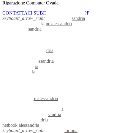
Riparazione Computer Ovada
CONTATTACI SUBITO CON WHATSAPP
keyboard_arrow_right
computer alessandria
keyboard_arrow_right
pc alessandria
computer alessandria
pc alessandria
notebook alessandria
mini computer alessandria
micro computer alessandria
server linux alessandria
server windows alessandria
portatili alessandria
server alessandria
voip alessandria
hardware alessandria
informatica alessandria
videosorveglianza alessandria
videosorveglianze alessandria
linux alessandria
riparazione computer alessandria
assistenza computer alessandria
reti aziendali alessandria
netbook alessandria
keyboard_arrow_right
computer tortona