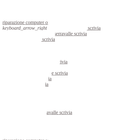
netbook ovada
reti aziendali ovada
assistenza computer ovada
riparazione computer ovada
keyboard_arrow_right
computer serravalle scrivia
keyboard_arrow_right
pc serravalle scrivia
computer serravalle scrivia
pc serravalle scrivia
notebook serravalle scrivia
mini computer serravalle scrivia
micro computer serravalle scrivia
server linux serravalle scrivia
server windows serravalle scrivia
portatili serravalle scrivia
server serravalle scrivia
voip serravalle scrivia
hardware serravalle scrivia
informatica serravalle scrivia
videosorveglianza serravalle scrivia
videosorveglianze serravalle scrivia
linux serravalle scrivia
netbook serravalle scrivia
reti aziendali serravalle scrivia
assistenza computer serravalle scrivia