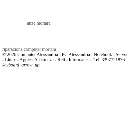
voip mortara
hardware mortara
informatica mortara
videosorveglianza mortara
videosorveglianze mortara
linux mortara
netbook mortara
reti aziendali mortara
assistenza computer mortara
riparazione computer mortara
© 2026 Computer Alessandria - PC Alessandria - Notebook - Server
- Linux - Apple - Assistenza - Reti - Informatica - Tel. 3397721836
keyboard_arrow_up