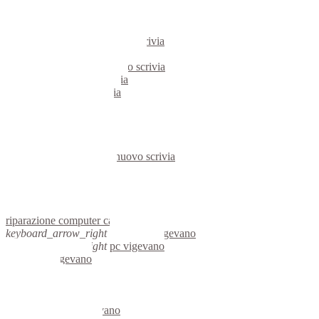
pc castelnuovo scrivia
notebook castelnuovo scrivia
mini computer castelnuovo scrivia
micro computer castelnuovo scrivia
server linux castelnuovo scrivia
server windows castelnuovo scrivia
portatili castelnuovo scrivia
server castelnuovo scrivia
voip castelnuovo scrivia
hardware castelnuovo scrivia
informatica castelnuovo scrivia
videosorveglianza castelnuovo scrivia
videosorveglianze castelnuovo scrivia
linux castelnuovo scrivia
netbook castelnuovo scrivia
reti aziendali castelnuovo scrivia
assisitenza computer castelnuovo scrivia
riparazione computer castelnuovo scrivia
keyboard_arrow_right
computer vigevano
keyboard_arrow_right
pc vigevano
computer vigevano
pc vigevano
notebook vigevano
mini computer vigevano
micro computer vigevano