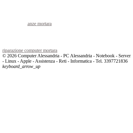
voip mortara
hardware mortara
informatica mortara
videosorveglianza mortara
videosorveglianze mortara
linux mortara
netbook mortara
reti aziendali mortara
assistenza computer mortara
riparazione computer mortara
© 2026 Computer Alessandria - PC Alessandria - Notebook - Server
- Linux - Apple - Assistenza - Reti - Informatica - Tel. 3397721836
keyboard_arrow_up