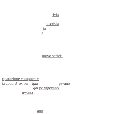
pc castelnuovo scrivia
notebook castelnuovo scrivia
mini computer castelnuovo scrivia
micro computer castelnuovo scrivia
server linux castelnuovo scrivia
server windows castelnuovo scrivia
portatili castelnuovo scrivia
server castelnuovo scrivia
voip castelnuovo scrivia
hardware castelnuovo scrivia
informatica castelnuovo scrivia
videosorveglianza castelnuovo scrivia
videosorveglianze castelnuovo scrivia
linux castelnuovo scrivia
netbook castelnuovo scrivia
reti aziendali castelnuovo scrivia
assisitenza computer castelnuovo scrivia
riparazione computer castelnuovo scrivia
keyboard_arrow_right
computer vigevano
keyboard_arrow_right
pc vigevano
computer vigevano
pc vigevano
notebook vigevano
mini computer vigevano
micro computer vigevano