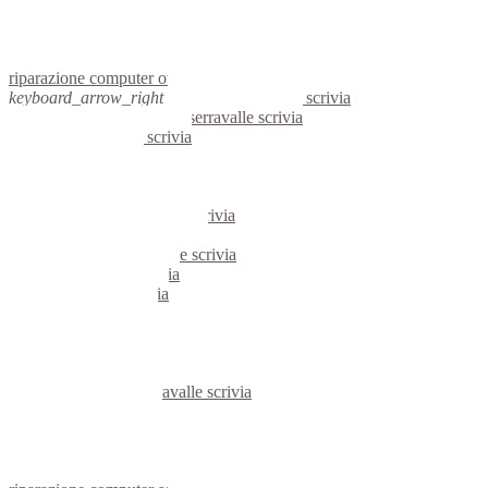
netbook ovada
reti aziendali ovada
assistenza computer ovada
riparazione computer ovada
keyboard_arrow_right
computer serravalle scrivia
keyboard_arrow_right
pc serravalle scrivia
computer serravalle scrivia
pc serravalle scrivia
notebook serravalle scrivia
mini computer serravalle scrivia
micro computer serravalle scrivia
server linux serravalle scrivia
server windows serravalle scrivia
portatili serravalle scrivia
server serravalle scrivia
voip serravalle scrivia
hardware serravalle scrivia
informatica serravalle scrivia
videosorveglianza serravalle scrivia
videosorveglianze serravalle scrivia
linux serravalle scrivia
netbook serravalle scrivia
reti aziendali serravalle scrivia
assistenza computer serravalle scrivia