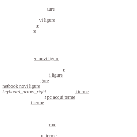
mini computer novi ligure
micro computer novi ligure
server linux novi ligure
server windows novi ligure
portatili novi ligure
server novi ligure
voip novi ligure
hardware novi ligure
informatica novi ligure
videosorveglianza novi ligure
videosorveglianze novi ligure
linux novi ligure
riparazione computer novi ligure
assistenza computer novi ligure
reti aziendali novi ligure
netbook novi ligure
keyboard_arrow_right
computer acqui terme
keyboard_arrow_right
pc acqui terme
computer acqui terme
pc acqui terme
notebook acqui terme
mini computer acqui terme
micro computer acqui terme
server linux acqui terme
server windows acqui terme