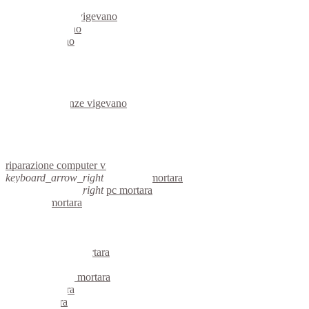
server linux vigevano
server windows vigevano
portatili vigevano
server vigevano
voip vigevano
hardware vigevano
informatica vigevano
videosorveglianza vigevano
videosorveglianze vigevano
linux vigevano
netbook vigevano
reti aziendali vigevano
assistenza computer vigevano
riparazione computer vigevano
keyboard_arrow_right
computer mortara
keyboard_arrow_right
pc mortara
computer mortara
pc mortara
notebook mortara
mini computer mortara
micro computer mortara
server linux mortara
server windows mortara
portatili mortara
server mortara