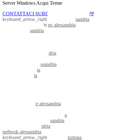
Server Windows Acqui Terme
CONTATTACI SUBITO CON WHATSAPP
keyboard_arrow_right
computer alessandria
keyboard_arrow_right
pc alessandria
computer alessandria
pc alessandria
notebook alessandria
mini computer alessandria
micro computer alessandria
server linux alessandria
server windows alessandria
portatili alessandria
server alessandria
voip alessandria
hardware alessandria
informatica alessandria
videosorveglianza alessandria
videosorveglianze alessandria
linux alessandria
riparazione computer alessandria
assistenza computer alessandria
reti aziendali alessandria
netbook alessandria
keyboard_arrow_right
computer tortona