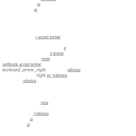
portatili acqui terme
server acqui terme
voip acqui terme
hardware acqui terme
informatica acqui terme
videosorveglianza acqui terme
videosorveglianze acqui terme
linux acqui terme
riparazione computer acqui terme
assistenza computer acqui terme
reti aziendali acqui terme
netbook acqui terme
keyboard_arrow_right
computer valenza
keyboard_arrow_right
pc valenza
computer valenza
pc valenza
notebook valenza
mini computer valenza
micro computer valenza
server linux valenza
server windows valenza
portatili valenza
server valenza
voip valenza
hardware valenza