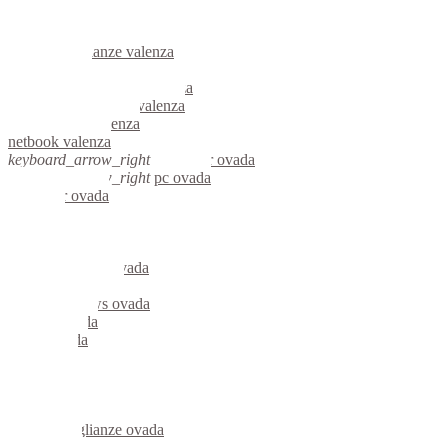
informatica valenza
videosorveglianza valenza
videosorveglianze valenza
linux valenza
riparazione computer valenza
assistenza computer valenza
reti aziendali valenza
netbook valenza
keyboard_arrow_right
computer ovada
keyboard_arrow_right
pc ovada
computer ovada
pc ovada
notebook ovada
mini computer ovada
micro computer ovada
server linux ovada
server windows ovada
portatili ovada
server ovada
voip ovada
hardware ovada
informatica ovada
videosorveglianza ovada
videosorveglianze ovada
linux ovada