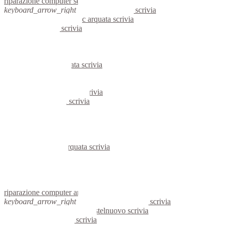
riparazione computer serravalle scrivia
keyboard_arrow_right
computer arquata scrivia
keyboard_arrow_right
pc arquata scrivia
computer arquata scrivia
pc arquata scrivia
notebook arquata scrivia
mini computer arquata scrivia
micro computer arquata scrivia
server arquata scrivia
portatili arquata scrivia
server windows arquata scrivia
server linux arquata scrivia
voip arquata scrivia
hardware arquata scrivia
informatica arquata scrivia
videosorveglianza arquata scrivia
videosorveglianze arquata scrivia
linux arquata scrivia
netbook arquata scrivia
reti aziendali arquata scrivia
assisitenza computer arquata scrivia
riparazione computer arquata scrivia
keyboard_arrow_right
computer castelnuovo scrivia
keyboard_arrow_right
pc castelnuovo scrivia
computer castelnuovo scrivia