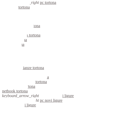
keyboard_arrow_right
pc tortona
computer tortona
pc tortona
notebook tortona
mini computer tortona
micro computer tortona
server linux tortona
server windows tortona
portatili tortona
server tortona
voip tortona
hardware tortona
informatica tortona
videosorveglianza tortona
videosorveglianze tortona
linux tortona
riparazione computer tortona
assistenza computer tortona
reti aziendali tortona
netbook tortona
keyboard_arrow_right
computer novi ligure
keyboard_arrow_right
pc novi ligure
computer novi ligure
pc novi ligure
notebook novi ligure