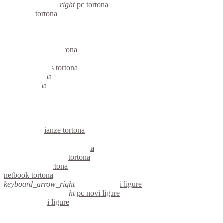
keyboard_arrow_right
pc tortona
computer tortona
pc tortona
notebook tortona
mini computer tortona
micro computer tortona
server linux tortona
server windows tortona
portatili tortona
server tortona
voip tortona
hardware tortona
informatica tortona
videosorveglianza tortona
videosorveglianze tortona
linux tortona
riparazione computer tortona
assistenza computer tortona
reti aziendali tortona
netbook tortona
keyboard_arrow_right
computer novi ligure
keyboard_arrow_right
pc novi ligure
computer novi ligure
pc novi ligure
notebook novi ligure