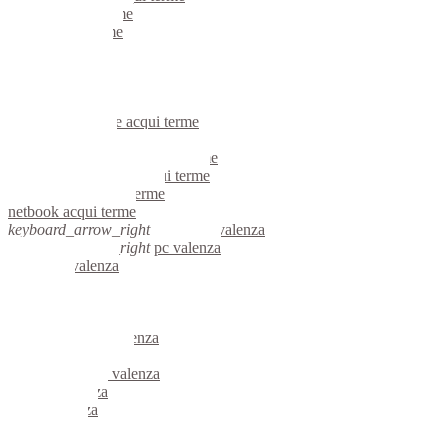
portatili acqui terme
server acqui terme
voip acqui terme
hardware acqui terme
informatica acqui terme
videosorveglianza acqui terme
videosorveglianze acqui terme
linux acqui terme
riparazione computer acqui terme
assistenza computer acqui terme
reti aziendali acqui terme
netbook acqui terme
keyboard_arrow_right
computer valenza
keyboard_arrow_right
pc valenza
computer valenza
pc valenza
notebook valenza
mini computer valenza
micro computer valenza
server linux valenza
server windows valenza
portatili valenza
server valenza
voip valenza
hardware valenza