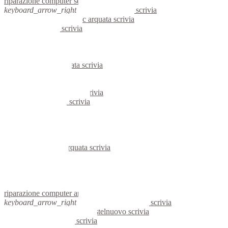
riparazione computer serravalle scrivia
keyboard_arrow_right
computer arquata scrivia
keyboard_arrow_right
pc arquata scrivia
computer arquata scrivia
pc arquata scrivia
notebook arquata scrivia
mini computer arquata scrivia
micro computer arquata scrivia
server arquata scrivia
portatili arquata scrivia
server windows arquata scrivia
server linux arquata scrivia
voip arquata scrivia
hardware arquata scrivia
informatica arquata scrivia
videosorveglianza arquata scrivia
videosorveglianze arquata scrivia
linux arquata scrivia
netbook arquata scrivia
reti aziendali arquata scrivia
assisitenza computer arquata scrivia
riparazione computer arquata scrivia
keyboard_arrow_right
computer castelnuovo scrivia
keyboard_arrow_right
pc castelnuovo scrivia
computer castelnuovo scrivia