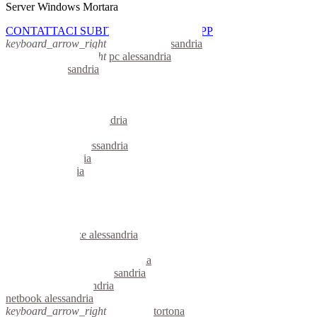
Server Windows Mortara
CONTATTACI SUBITO CON WHATSAPP
keyboard_arrow_right
computer alessandria
keyboard_arrow_right
pc alessandria
computer alessandria
pc alessandria
notebook alessandria
mini computer alessandria
micro computer alessandria
server linux alessandria
server windows alessandria
portatili alessandria
server alessandria
voip alessandria
hardware alessandria
informatica alessandria
videosorveglianza alessandria
videosorveglianze alessandria
linux alessandria
riparazione computer alessandria
assistenza computer alessandria
reti aziendali alessandria
netbook alessandria
keyboard_arrow_right
computer tortona