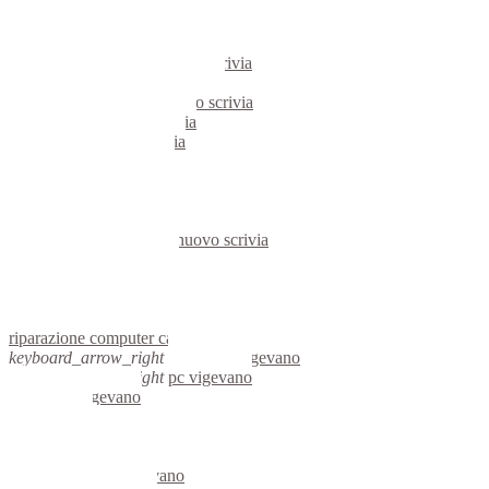
pc castelnuovo scrivia
notebook castelnuovo scrivia
mini computer castelnuovo scrivia
micro computer castelnuovo scrivia
server linux castelnuovo scrivia
server windows castelnuovo scrivia
portatili castelnuovo scrivia
server castelnuovo scrivia
voip castelnuovo scrivia
hardware castelnuovo scrivia
informatica castelnuovo scrivia
videosorveglianza castelnuovo scrivia
videosorveglianze castelnuovo scrivia
linux castelnuovo scrivia
netbook castelnuovo scrivia
reti aziendali castelnuovo scrivia
assisitenza computer castelnuovo scrivia
riparazione computer castelnuovo scrivia
keyboard_arrow_right
computer vigevano
keyboard_arrow_right
pc vigevano
computer vigevano
pc vigevano
notebook vigevano
mini computer vigevano
micro computer vigevano