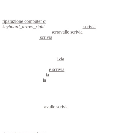
netbook ovada
reti aziendali ovada
assistenza computer ovada
riparazione computer ovada
keyboard_arrow_right
computer serravalle scrivia
keyboard_arrow_right
pc serravalle scrivia
computer serravalle scrivia
pc serravalle scrivia
notebook serravalle scrivia
mini computer serravalle scrivia
micro computer serravalle scrivia
server linux serravalle scrivia
server windows serravalle scrivia
portatili serravalle scrivia
server serravalle scrivia
voip serravalle scrivia
hardware serravalle scrivia
informatica serravalle scrivia
videosorveglianza serravalle scrivia
videosorveglianze serravalle scrivia
linux serravalle scrivia
netbook serravalle scrivia
reti aziendali serravalle scrivia
assistenza computer serravalle scrivia