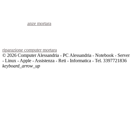
voip mortara
hardware mortara
informatica mortara
videosorveglianza mortara
videosorveglianze mortara
linux mortara
netbook mortara
reti aziendali mortara
assistenza computer mortara
riparazione computer mortara
© 2026 Computer Alessandria - PC Alessandria - Notebook - Server
- Linux - Apple - Assistenza - Reti - Informatica - Tel. 3397721836
keyboard_arrow_up