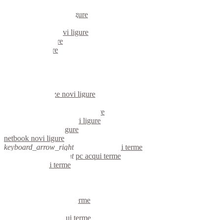
mini computer novi ligure
micro computer novi ligure
server linux novi ligure
server windows novi ligure
portatili novi ligure
server novi ligure
voip novi ligure
hardware novi ligure
informatica novi ligure
videosorveglianza novi ligure
videosorveglianze novi ligure
linux novi ligure
riparazione computer novi ligure
assistenza computer novi ligure
reti aziendali novi ligure
netbook novi ligure
keyboard_arrow_right
computer acqui terme
keyboard_arrow_right
pc acqui terme
computer acqui terme
pc acqui terme
notebook acqui terme
mini computer acqui terme
micro computer acqui terme
server linux acqui terme
server windows acqui terme