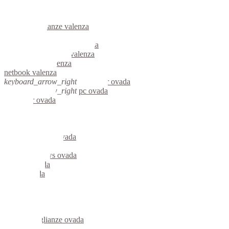
informatica valenza
videosorveglianza valenza
videosorveglianze valenza
linux valenza
riparazione computer valenza
assistenza computer valenza
reti aziendali valenza
netbook valenza
keyboard_arrow_right
computer ovada
keyboard_arrow_right
pc ovada
computer ovada
pc ovada
notebook ovada
mini computer ovada
micro computer ovada
server linux ovada
server windows ovada
portatili ovada
server ovada
voip ovada
hardware ovada
informatica ovada
videosorveglianza ovada
videosorveglianze ovada
linux ovada