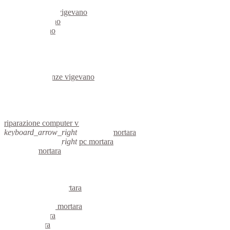
server linux vigevano
server windows vigevano
portatili vigevano
server vigevano
voip vigevano
hardware vigevano
informatica vigevano
videosorveglianza vigevano
videosorveglianze vigevano
linux vigevano
netbook vigevano
reti aziendali vigevano
assistenza computer vigevano
riparazione computer vigevano
keyboard_arrow_right
computer mortara
keyboard_arrow_right
pc mortara
computer mortara
pc mortara
notebook mortara
mini computer mortara
micro computer mortara
server linux mortara
server windows mortara
portatili mortara
server mortara