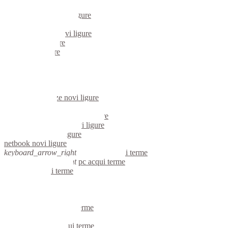
mini computer novi ligure
micro computer novi ligure
server linux novi ligure
server windows novi ligure
portatili novi ligure
server novi ligure
voip novi ligure
hardware novi ligure
informatica novi ligure
videosorveglianza novi ligure
videosorveglianze novi ligure
linux novi ligure
riparazione computer novi ligure
assistenza computer novi ligure
reti aziendali novi ligure
netbook novi ligure
keyboard_arrow_right
computer acqui terme
keyboard_arrow_right
pc acqui terme
computer acqui terme
pc acqui terme
notebook acqui terme
mini computer acqui terme
micro computer acqui terme
server linux acqui terme
server windows acqui terme