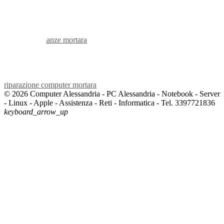
voip mortara
hardware mortara
informatica mortara
videosorveglianza mortara
videosorveglianze mortara
linux mortara
netbook mortara
reti aziendali mortara
assistenza computer mortara
riparazione computer mortara
© 2026 Computer Alessandria - PC Alessandria - Notebook - Server
- Linux - Apple - Assistenza - Reti - Informatica - Tel. 3397721836
keyboard_arrow_up