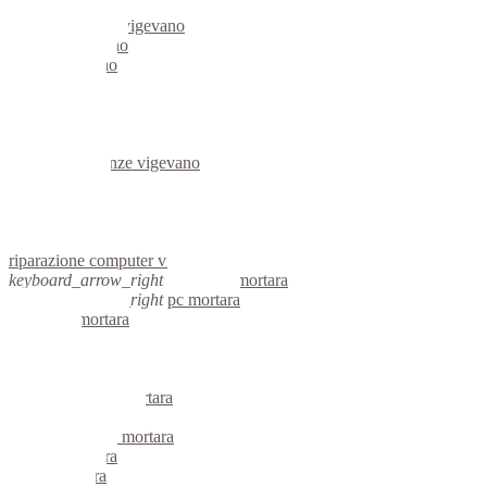
server linux vigevano
server windows vigevano
portatili vigevano
server vigevano
voip vigevano
hardware vigevano
informatica vigevano
videosorveglianza vigevano
videosorveglianze vigevano
linux vigevano
netbook vigevano
reti aziendali vigevano
assistenza computer vigevano
riparazione computer vigevano
keyboard_arrow_right
computer mortara
keyboard_arrow_right
pc mortara
computer mortara
pc mortara
notebook mortara
mini computer mortara
micro computer mortara
server linux mortara
server windows mortara
portatili mortara
server mortara