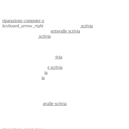
netbook ovada
reti aziendali ovada
assistenza computer ovada
riparazione computer ovada
keyboard_arrow_right
computer serravalle scrivia
keyboard_arrow_right
pc serravalle scrivia
computer serravalle scrivia
pc serravalle scrivia
notebook serravalle scrivia
mini computer serravalle scrivia
micro computer serravalle scrivia
server linux serravalle scrivia
server windows serravalle scrivia
portatili serravalle scrivia
server serravalle scrivia
voip serravalle scrivia
hardware serravalle scrivia
informatica serravalle scrivia
videosorveglianza serravalle scrivia
videosorveglianze serravalle scrivia
linux serravalle scrivia
netbook serravalle scrivia
reti aziendali serravalle scrivia
assistenza computer serravalle scrivia