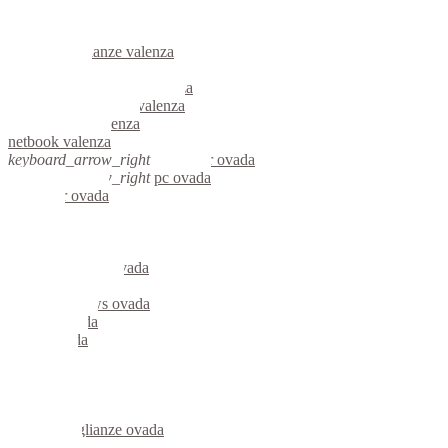
informatica valenza
videosorveglianza valenza
videosorveglianze valenza
linux valenza
riparazione computer valenza
assistenza computer valenza
reti aziendali valenza
netbook valenza
keyboard_arrow_right
computer ovada
keyboard_arrow_right
pc ovada
computer ovada
pc ovada
notebook ovada
mini computer ovada
micro computer ovada
server linux ovada
server windows ovada
portatili ovada
server ovada
voip ovada
hardware ovada
informatica ovada
videosorveglianza ovada
videosorveglianze ovada
linux ovada