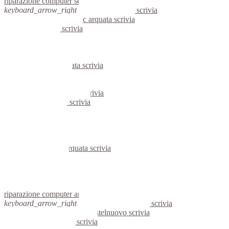
riparazione computer serravalle scrivia
keyboard_arrow_right
computer arquata scrivia
keyboard_arrow_right
pc arquata scrivia
computer arquata scrivia
pc arquata scrivia
notebook arquata scrivia
mini computer arquata scrivia
micro computer arquata scrivia
server arquata scrivia
portatili arquata scrivia
server windows arquata scrivia
server linux arquata scrivia
voip arquata scrivia
hardware arquata scrivia
informatica arquata scrivia
videosorveglianza arquata scrivia
videosorveglianze arquata scrivia
linux arquata scrivia
netbook arquata scrivia
reti aziendali arquata scrivia
assisitenza computer arquata scrivia
riparazione computer arquata scrivia
keyboard_arrow_right
computer castelnuovo scrivia
keyboard_arrow_right
pc castelnuovo scrivia
computer castelnuovo scrivia