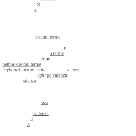
portatili acqui terme
server acqui terme
voip acqui terme
hardware acqui terme
informatica acqui terme
videosorveglianza acqui terme
videosorveglianze acqui terme
linux acqui terme
riparazione computer acqui terme
assistenza computer acqui terme
reti aziendali acqui terme
netbook acqui terme
keyboard_arrow_right
computer valenza
keyboard_arrow_right
pc valenza
computer valenza
pc valenza
notebook valenza
mini computer valenza
micro computer valenza
server linux valenza
server windows valenza
portatili valenza
server valenza
voip valenza
hardware valenza