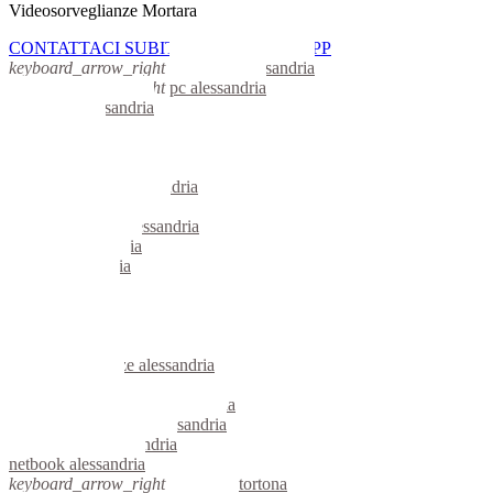
Videosorveglianze Mortara
CONTATTACI SUBITO CON WHATSAPP
keyboard_arrow_right
computer alessandria
keyboard_arrow_right
pc alessandria
computer alessandria
pc alessandria
notebook alessandria
mini computer alessandria
micro computer alessandria
server linux alessandria
server windows alessandria
portatili alessandria
server alessandria
voip alessandria
hardware alessandria
informatica alessandria
videosorveglianza alessandria
videosorveglianze alessandria
linux alessandria
riparazione computer alessandria
assistenza computer alessandria
reti aziendali alessandria
netbook alessandria
keyboard_arrow_right
computer tortona