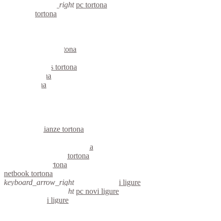
keyboard_arrow_right
pc tortona
computer tortona
pc tortona
notebook tortona
mini computer tortona
micro computer tortona
server linux tortona
server windows tortona
portatili tortona
server tortona
voip tortona
hardware tortona
informatica tortona
videosorveglianza tortona
videosorveglianze tortona
linux tortona
riparazione computer tortona
assistenza computer tortona
reti aziendali tortona
netbook tortona
keyboard_arrow_right
computer novi ligure
keyboard_arrow_right
pc novi ligure
computer novi ligure
pc novi ligure
notebook novi ligure