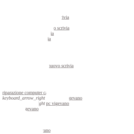
pc castelnuovo scrivia
notebook castelnuovo scrivia
mini computer castelnuovo scrivia
micro computer castelnuovo scrivia
server linux castelnuovo scrivia
server windows castelnuovo scrivia
portatili castelnuovo scrivia
server castelnuovo scrivia
voip castelnuovo scrivia
hardware castelnuovo scrivia
informatica castelnuovo scrivia
videosorveglianza castelnuovo scrivia
videosorveglianze castelnuovo scrivia
linux castelnuovo scrivia
netbook castelnuovo scrivia
reti aziendali castelnuovo scrivia
assisitenza computer castelnuovo scrivia
riparazione computer castelnuovo scrivia
keyboard_arrow_right
computer vigevano
keyboard_arrow_right
pc vigevano
computer vigevano
pc vigevano
notebook vigevano
mini computer vigevano
micro computer vigevano