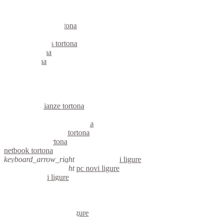
notebook tortona
mini computer tortona
micro computer tortona
server linux tortona
server windows tortona
portatili tortona
server tortona
voip tortona
hardware tortona
informatica tortona
videosorveglianza tortona
videosorveglianze tortona
linux tortona
riparazione computer tortona
assistenza computer tortona
reti aziendali tortona
netbook tortona
keyboard_arrow_right
computer novi ligure
keyboard_arrow_right
pc novi ligure
computer novi ligure
pc novi ligure
notebook novi ligure
mini computer novi ligure
micro computer novi ligure
server linux novi ligure