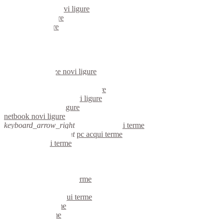
server windows novi ligure
portatili novi ligure
server novi ligure
voip novi ligure
hardware novi ligure
informatica novi ligure
videosorveglianza novi ligure
videosorveglianze novi ligure
linux novi ligure
riparazione computer novi ligure
assistenza computer novi ligure
reti aziendali novi ligure
netbook novi ligure
keyboard_arrow_right
computer acqui terme
keyboard_arrow_right
pc acqui terme
computer acqui terme
pc acqui terme
notebook acqui terme
mini computer acqui terme
micro computer acqui terme
server linux acqui terme
server windows acqui terme
portatili acqui terme
server acqui terme