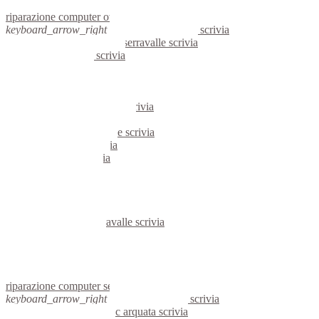
assistenza computer ovada
riparazione computer ovada
keyboard_arrow_right
computer serravalle scrivia
keyboard_arrow_right
pc serravalle scrivia
computer serravalle scrivia
pc serravalle scrivia
notebook serravalle scrivia
mini computer serravalle scrivia
micro computer serravalle scrivia
server linux serravalle scrivia
server windows serravalle scrivia
portatili serravalle scrivia
server serravalle scrivia
voip serravalle scrivia
hardware serravalle scrivia
informatica serravalle scrivia
videosorveglianza serravalle scrivia
videosorveglianze serravalle scrivia
linux serravalle scrivia
netbook serravalle scrivia
reti aziendali serravalle scrivia
assistenza computer serravalle scrivia
riparazione computer serravalle scrivia
keyboard_arrow_right
computer arquata scrivia
keyboard_arrow_right
pc arquata scrivia