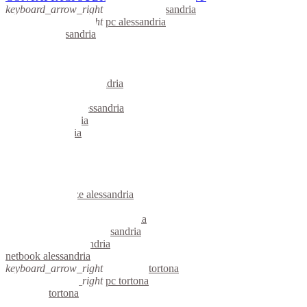
keyboard_arrow_right
computer alessandria
keyboard_arrow_right
pc alessandria
computer alessandria
pc alessandria
notebook alessandria
mini computer alessandria
micro computer alessandria
server linux alessandria
server windows alessandria
portatili alessandria
server alessandria
voip alessandria
hardware alessandria
informatica alessandria
videosorveglianza alessandria
videosorveglianze alessandria
linux alessandria
riparazione computer alessandria
assistenza computer alessandria
reti aziendali alessandria
netbook alessandria
keyboard_arrow_right
computer tortona
keyboard_arrow_right
pc tortona
computer tortona
pc tortona