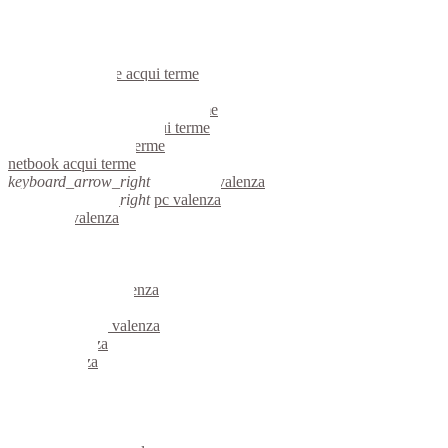
voip acqui terme
hardware acqui terme
informatica acqui terme
videosorveglianza acqui terme
videosorveglianze acqui terme
linux acqui terme
riparazione computer acqui terme
assistenza computer acqui terme
reti aziendali acqui terme
netbook acqui terme
keyboard_arrow_right
computer valenza
keyboard_arrow_right
pc valenza
computer valenza
pc valenza
notebook valenza
mini computer valenza
micro computer valenza
server linux valenza
server windows valenza
portatili valenza
server valenza
voip valenza
hardware valenza
informatica valenza
videosorveglianza valenza