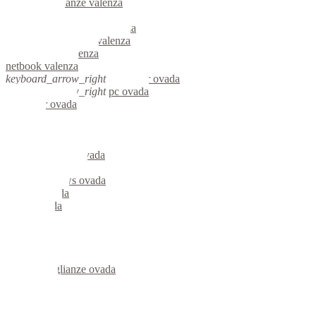
videosorveglianze valenza
linux valenza
riparazione computer valenza
assistenza computer valenza
reti aziendali valenza
netbook valenza
keyboard_arrow_right
computer ovada
keyboard_arrow_right
pc ovada
computer ovada
pc ovada
notebook ovada
mini computer ovada
micro computer ovada
server linux ovada
server windows ovada
portatili ovada
server ovada
voip ovada
hardware ovada
informatica ovada
videosorveglianza ovada
videosorveglianze ovada
linux ovada
netbook ovada
reti aziendali ovada