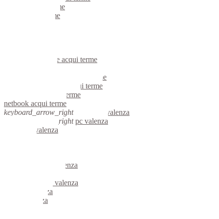
portatili acqui terme
server acqui terme
voip acqui terme
hardware acqui terme
informatica acqui terme
videosorveglianza acqui terme
videosorveglianze acqui terme
linux acqui terme
riparazione computer acqui terme
assistenza computer acqui terme
reti aziendali acqui terme
netbook acqui terme
keyboard_arrow_right
computer valenza
keyboard_arrow_right
pc valenza
computer valenza
pc valenza
notebook valenza
mini computer valenza
micro computer valenza
server linux valenza
server windows valenza
portatili valenza
server valenza
voip valenza
hardware valenza