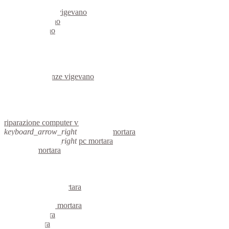
server linux vigevano
server windows vigevano
portatili vigevano
server vigevano
voip vigevano
hardware vigevano
informatica vigevano
videosorveglianza vigevano
videosorveglianze vigevano
linux vigevano
netbook vigevano
reti aziendali vigevano
assistenza computer vigevano
riparazione computer vigevano
keyboard_arrow_right
computer mortara
keyboard_arrow_right
pc mortara
computer mortara
pc mortara
notebook mortara
mini computer mortara
micro computer mortara
server linux mortara
server windows mortara
portatili mortara
server mortara