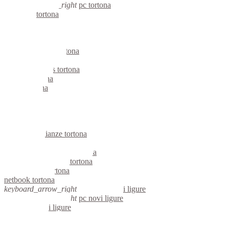
keyboard_arrow_right
pc tortona
computer tortona
pc tortona
notebook tortona
mini computer tortona
micro computer tortona
server linux tortona
server windows tortona
portatili tortona
server tortona
voip tortona
hardware tortona
informatica tortona
videosorveglianza tortona
videosorveglianze tortona
linux tortona
riparazione computer tortona
assistenza computer tortona
reti aziendali tortona
netbook tortona
keyboard_arrow_right
computer novi ligure
keyboard_arrow_right
pc novi ligure
computer novi ligure
pc novi ligure
notebook novi ligure