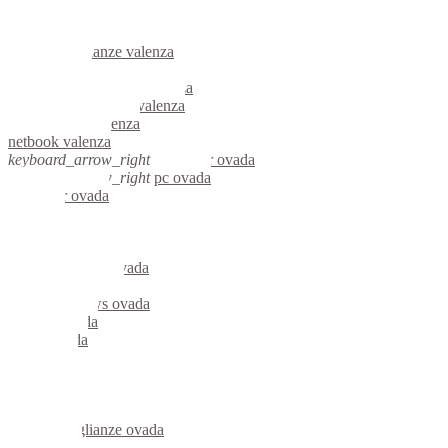
informatica valenza
videosorveglianza valenza
videosorveglianze valenza
linux valenza
riparazione computer valenza
assistenza computer valenza
reti aziendali valenza
netbook valenza
keyboard_arrow_right
computer ovada
keyboard_arrow_right
pc ovada
computer ovada
pc ovada
notebook ovada
mini computer ovada
micro computer ovada
server linux ovada
server windows ovada
portatili ovada
server ovada
voip ovada
hardware ovada
informatica ovada
videosorveglianza ovada
videosorveglianze ovada
linux ovada