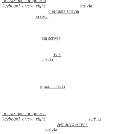
riparazione computer serravalle scrivia
keyboard_arrow_right
computer arquata scrivia
keyboard_arrow_right
pc arquata scrivia
computer arquata scrivia
pc arquata scrivia
notebook arquata scrivia
mini computer arquata scrivia
micro computer arquata scrivia
server arquata scrivia
portatili arquata scrivia
server windows arquata scrivia
server linux arquata scrivia
voip arquata scrivia
hardware arquata scrivia
informatica arquata scrivia
videosorveglianza arquata scrivia
videosorveglianze arquata scrivia
linux arquata scrivia
netbook arquata scrivia
reti aziendali arquata scrivia
assisitenza computer arquata scrivia
riparazione computer arquata scrivia
keyboard_arrow_right
computer castelnuovo scrivia
keyboard_arrow_right
pc castelnuovo scrivia
computer castelnuovo scrivia