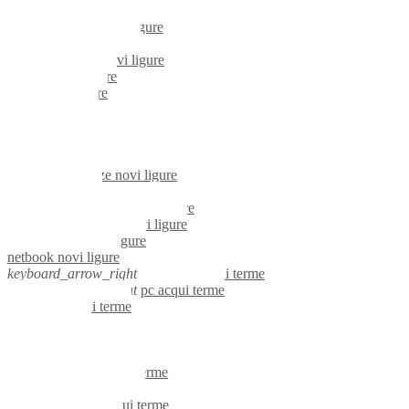
mini computer novi ligure
micro computer novi ligure
server linux novi ligure
server windows novi ligure
portatili novi ligure
server novi ligure
voip novi ligure
hardware novi ligure
informatica novi ligure
videosorveglianza novi ligure
videosorveglianze novi ligure
linux novi ligure
riparazione computer novi ligure
assistenza computer novi ligure
reti aziendali novi ligure
netbook novi ligure
keyboard_arrow_right
computer acqui terme
keyboard_arrow_right
pc acqui terme
computer acqui terme
pc acqui terme
notebook acqui terme
mini computer acqui terme
micro computer acqui terme
server linux acqui terme
server windows acqui terme