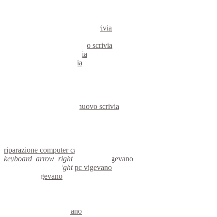
pc castelnuovo scrivia
notebook castelnuovo scrivia
mini computer castelnuovo scrivia
micro computer castelnuovo scrivia
server linux castelnuovo scrivia
server windows castelnuovo scrivia
portatili castelnuovo scrivia
server castelnuovo scrivia
voip castelnuovo scrivia
hardware castelnuovo scrivia
informatica castelnuovo scrivia
videosorveglianza castelnuovo scrivia
videosorveglianze castelnuovo scrivia
linux castelnuovo scrivia
netbook castelnuovo scrivia
reti aziendali castelnuovo scrivia
assisitenza computer castelnuovo scrivia
riparazione computer castelnuovo scrivia
keyboard_arrow_right
computer vigevano
keyboard_arrow_right
pc vigevano
computer vigevano
pc vigevano
notebook vigevano
mini computer vigevano
micro computer vigevano