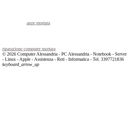
voip mortara
hardware mortara
informatica mortara
videosorveglianza mortara
videosorveglianze mortara
linux mortara
netbook mortara
reti aziendali mortara
assistenza computer mortara
riparazione computer mortara
© 2026 Computer Alessandria - PC Alessandria - Notebook - Server
- Linux - Apple - Assistenza - Reti - Informatica - Tel. 3397721836
keyboard_arrow_up