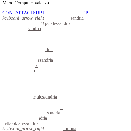
Micro Computer Valenza
CONTATTACI SUBITO CON WHATSAPP
keyboard_arrow_right
computer alessandria
keyboard_arrow_right
pc alessandria
computer alessandria
pc alessandria
notebook alessandria
mini computer alessandria
micro computer alessandria
server linux alessandria
server windows alessandria
portatili alessandria
server alessandria
voip alessandria
hardware alessandria
informatica alessandria
videosorveglianza alessandria
videosorveglianze alessandria
linux alessandria
riparazione computer alessandria
assistenza computer alessandria
reti aziendali alessandria
netbook alessandria
keyboard_arrow_right
computer tortona