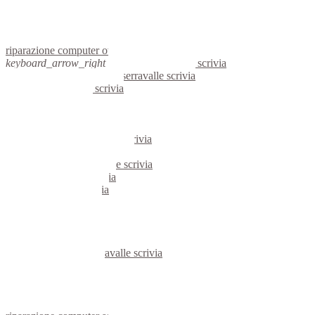
netbook ovada
reti aziendali ovada
assistenza computer ovada
riparazione computer ovada
keyboard_arrow_right
computer serravalle scrivia
keyboard_arrow_right
pc serravalle scrivia
computer serravalle scrivia
pc serravalle scrivia
notebook serravalle scrivia
mini computer serravalle scrivia
micro computer serravalle scrivia
server linux serravalle scrivia
server windows serravalle scrivia
portatili serravalle scrivia
server serravalle scrivia
voip serravalle scrivia
hardware serravalle scrivia
informatica serravalle scrivia
videosorveglianza serravalle scrivia
videosorveglianze serravalle scrivia
linux serravalle scrivia
netbook serravalle scrivia
reti aziendali serravalle scrivia
assistenza computer serravalle scrivia